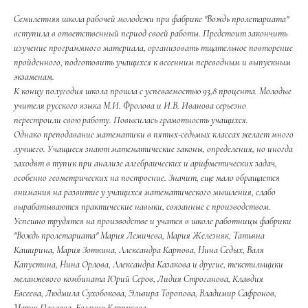
Семилетняя школа рабочей молодежи при фабрике "Вождь пролетариата"
вступила в ответственный период своей работы. Предстоит закончить
изучение программного материала, организовать тщательное повторение
пройденного, подготовить учащихся к весенним переводным и выпускным
экзаменам.
К концу полугодия школа прошла с успеваемостью 93,8 процента. Молодые
учителя русского языка М.И. Фролова и И.В. Иванова серьезно
перестроили свою работу. Повысилась грамотность учащихся.
Однако преподавание математики в пятых-седьмых классах желает много
лучшего. Учащиеся знают математические законы, определения, но иногда
заходят в тупик при анализе алгебраических и арифметических задач,
особенно геометрических на построение. Значит, еще мало обращается
внимания на развитие у учащихся математического мышления, слабо
вырабатываются практические навыки, связанные с производством.
Успешно трудятся на производстве и учатся в школе работницы фабрики
"Вождь пролетариата" Мария Лемичева, Мария Железняк, Татьяна
Каширина, Мария Зоткина, Александра Карпова, Нина Седых, Валя
Капустина, Нина Орлова, Александра Казакова и другие, текстильщики
меланжевого комбината Юрий Серов, Лидия Строганова, Клавдия
Евсеева, Людмила Сухобокова, Эльвира Торопова, Владимир Сафронов,
Мария Павлова, Евгения Карпукова...