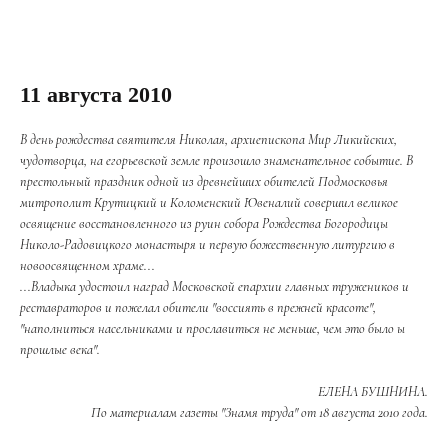
11 августа 2010
В день рождества святителя Николая, архиепископа Мир Ликийских,
чудотворца, на егорьевской земле произошло знаменательное событие. В
престольный праздник одной из древнейших обителей Подмосковья
митрополит Крутицкий и Коломенский Ювеналий совершил великое
освящение восстановленного из руин собора Рождества Богородицы
Николо-Радовицкого монастыря и первую божественную литургию в
новоосвященном храме...
...Владыка удостоил наград Московской епархии главных тружеников и
реставраторов и пожелал обители "воссиять в прежней красоте",
"наполниться насельниками и прославиться не меньше, чем это было ы
прошлые века".
ЕЛЕНА БУШНИНА.
По материалам газеты "Знамя труда" от 18 августа 2010 года.